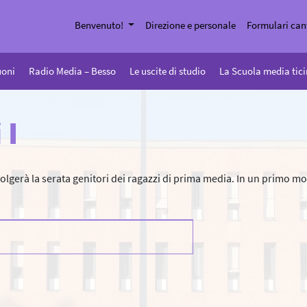
Benvenuto!
Direzione e personale
Formulari can
uoni
Radio Media – Besso
Le uscite di studio
La Scuola media tic
 I
 svolgerà la serata genitori dei ragazzi di prima media. In un primo 