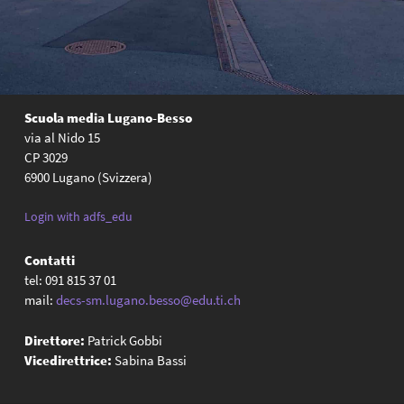
Scuola media Lugano-Besso
via al Nido 15
CP 3029
6900 Lugano (Svizzera)
Login with adfs_edu
Contatti
tel: 091 815 37 01
mail:
decs-sm.lugano.besso@edu.ti.ch
Direttore:
Patrick Gobbi
Vicedirettrice:
Sabina Bassi